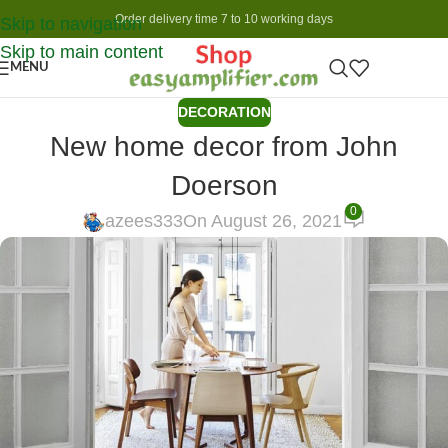
Order delivery time 7 to 10 working days
Skip to navigation
Skip to main content
MENU
DECORATION
New home decor from John
Doerson
0
azees333
On August 26, 2021